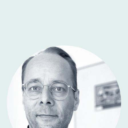
Die FUNKMASCHINE ist aus genau diesem Problem entstanden:
Menschen sollen ihre Rolle sicher ausfüllen können, ohne Dauerstress.
Wir wissen, was wir tun:
Wir haben in unzähligen Unternehmen,
Startups und Organisationen alle Seiten der Kommunikation
kennengelernt. Diese Erfahrung geben wir jetzt als Freelancer weiter -
für unsere Kund:innen und für dich.