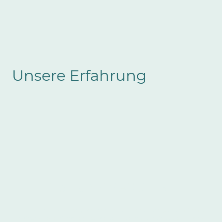
Unsere Erfahrung
Die FUNKMASCHINE
Wir kennen den Alltag:
Kommunikation wird oft „mitgemacht“, ohne
Leitfaden, ohne Sparring und trotzdem soll alles professionell wirken.