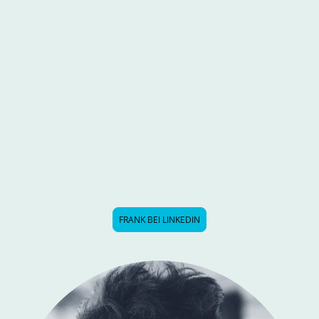
Vom Pressesprecher in Bundesministerien über eine große
Nachrichtenagentur in die Wirtschaft: Seit vielen Jahren leitet Frank die
Unternehmenskommunikation verschiedener Firmen und gestaltet ihre
Positionierung maßgeblich mit.
Mit seiner Pressearbeit für
GermanZero
erzielte er bundesweite
Sichtbarkeit und begleitete kommunikativ das wegweisende
Klimaschutz-Urteil des Bundesverfassungsgerichts.
Frank unterrichtet PR, Content Marketing und Social Media seit 15
Jahren an unterschiedlichen Hochschulen.
Frank verbindet strategisches Denken mit journalistischer Klarheit und
weiß, wie man Themen groß macht.
FRANK BEI LINKEDIN