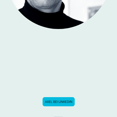
Axel Kunz
Erklärer für Energiewende und Infrastruktur mit einem besonderen
Gespür für innovative Startups und komplexe Technologien.
Axel hat bei der
Deutschen Bahn
große Bau- und Infrastrukturprojekte
kommunikativ begleitet und für die
Nationale Akademie der
Wissenschaften
gesellschaftlich relevante Fragen in die Öffentlichkeit
getragen.
Er macht schwierige Themen verständlich und zeigt dir, wie
Kommunikation auch ohne große Teams gelingen kann.
AXEL BEI LINKEDIN