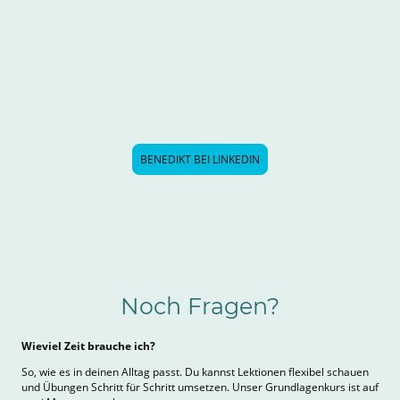
sein zweites Büro der Bundestag. Dort nimmt er das Geschehen unter
die Lupe, ordnet ein und führt herausfordernde Interviews.
Durch seine jahrelange Tätigkeit bei der
dpa als Nachrichtensprecher
und Korrespondent kennt Benedikt außerdem die Radiolandschaft sehr
gut und weiß worauf bei Audioformaten zu achten ist.
Mit ihm wirst Du sicher vor der Kamera, meisterst Interviews & lernst
was eine fundierte Recherche ausmacht.
BENEDIKT BEI LINKEDIN
Noch Fragen?
Wieviel Zeit brauche ich?
So, wie es in deinen Alltag passt. Du kannst Lektionen flexibel schauen
und Übungen Schritt für Schritt umsetzen. Unser Grundlagenkurs ist auf